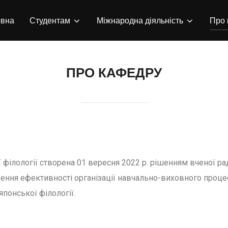
овна
Студентам
Міжнародна діяльність
Про 
ПРО КАФЕДРУ
 філології створена 01 вересня 2022 р. рішенням вченої р
ищення ефективності організації навчально-виховного проц
японської філології.