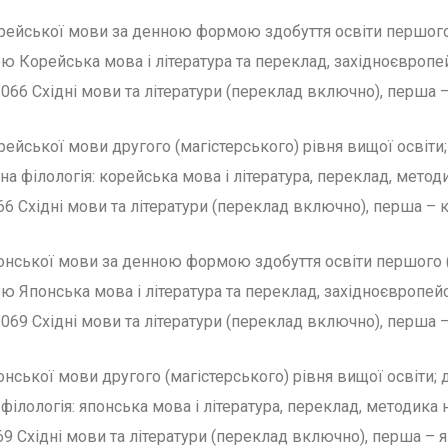
орейської мови за денною формою здобуття освіти першого
ю Корейська мова і література та переклад, західноєвропе
5.066 Східні мови та літератури (переклад включно), перша 
рейської мови другого (магістерського) рівня вищої освіти
а філологія: корейська мова і література, переклад, методи
066 Східні мови та літератури (переклад включно), перша – 
понської мови за денною формою здобуття освіти першого 
ю Японська мова і література та переклад, західноєвропей
.069 Східні мови та літератури (переклад включно), перша 
онської мови другого (магістерського) рівня вищої освіти;
ілологія: японська мова і література, переклад, методика 
69 Східні мови та літератури (переклад включно), перша – 