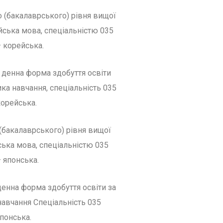
 (бакалаврського) рівня вищої
йська мова, спеціальністю 035
– корейська.
; денна форма здобуття освіти
ка навчання, спеціальність 035
корейська.
(бакалаврського) рівня вищої
ська мова, спеціальністю 035
– японська.
 денна форма здобуття освіти за
навчання Спеціальність 035
японська.