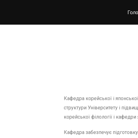
Гол
Кафедра корейської і японської
структури Університету і підв
корейської філології і кафедри 
Кафедра забезпечує підготовку