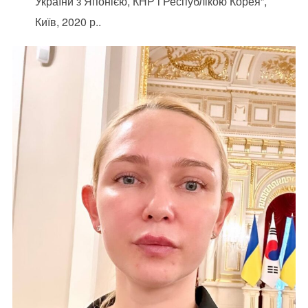
України з Японією, КНР і Республікою Корея”,
Київ, 2020 р..